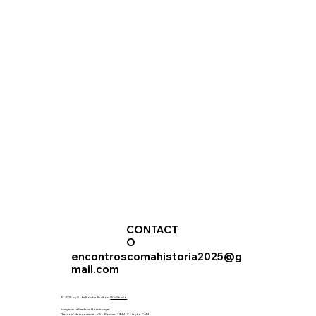
CONTACT
O
encontroscomahistoria2025@g
mail.com
© 2025 by Sofia Rocha. Built on
Wix Studio
Imagem utilizada na Homepage:
"Ferros" da autoria de Júlio Pomar, 1944 , Coleção CAM