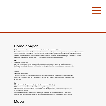
Como chegar
Os
Encontros com a História
realizam-se no
Iscte - Instituto Universitário de Lisboa.
O Iscte é facilmente acessível pela linha amarela do metro e é servido por duas estações de metro próximas: Entrecampos e
Cidade Universitária. Ambas ficam a uma distância de 12 a 15 minutos a pé. Se parar na estação de metro Entrecampos,
certifique-se de que sai pela saída «Jardim do Campo Grande» ou pela saída «Avenida das Forças Armadas». Se parar na
estação de metro Cidade Universitária, use a saída «Reitoria/Alameda da Universidade».
Metro
Estação de Entrecampos
Caminhar cerca de 150 metros em direção à Rotunda de Entrecampos. Na rotunda virar à esquerda (Av.
das Forças Armadas), subir cerca de 150 metros em direção a Sete Rios e encontra a entrada para o Iscte
à sua direita.
Comboio
Estação de Entrecampos
Caminhar cerca de 250 metros em direção à Rotunda de Entrecampos. Na rotunda virar à esquerda (Av.
das Forças Armadas), subir cerca de 150 metros em direção a Sete Rios e encontra a entrada para o Iscte
à sua direita.
Carro
Subir a Avenida das Forças Armadas (sentido Entrecampos - Sete Rios).
Relativamente ao estacionamento, existem as seguintes opções pagas:​
Estacionamento Universidade EMEL-parque EMEL, na Av. Prof. gama Pinto, também perto e prático para
visitas curtas ou médias
Zona de estacionamento tarifado na Av. das Forças Armadas- estacionamento na rua (zona EMEL),
paga por horas através da app(ePark/Telpark)- normalmente útil para paragens rápidas perto do Iscte.
Mapa